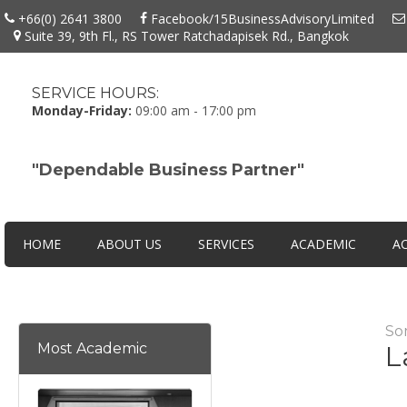
+66(0) 2641 3800
Facebook/15BusinessAdvisoryLimited
Suite 39, 9th Fl., RS Tower Ratchadapisek Rd., Bangkok
SERVICE HOURS:
Monday-Friday:
09:00 am - 17:00 pm
"Dependable Business Partner"
HOME
ABOUT US
SERVICES
ACADEMIC
AC
So
Most Academic
L